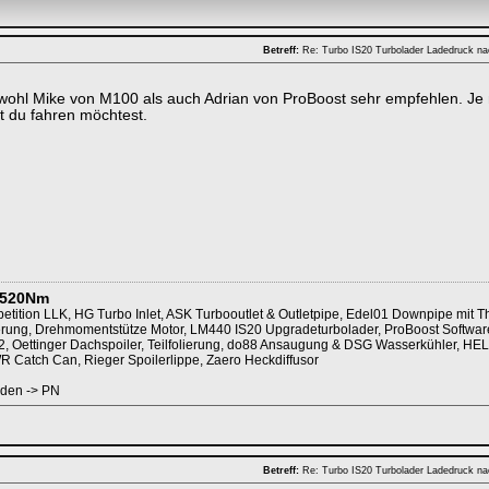
Betreff:
Re: Turbo IS20 Turbolader Ladedruck n
owohl Mike von M100 als auch Adrian von ProBoost sehr empfehlen. J
t du fahren möchtest.
/520Nm
ition LLK, HG Turbo Inlet, ASK Turbooutlet & Outletpipe, Edel01 Downpipe mit 
rung, Drehmomentstütze Motor, LM440 IS20 Upgradeturbolader, ProBoost Softwareo
2, Oettinger Dachspoiler, Teilfolierung, do88 Ansaugung & DSG Wasserkühler, HEL
R Catch Can, Rieger Spoilerlippe, Zaero Heckdiffusor
den -> PN
Betreff:
Re: Turbo IS20 Turbolader Ladedruck n