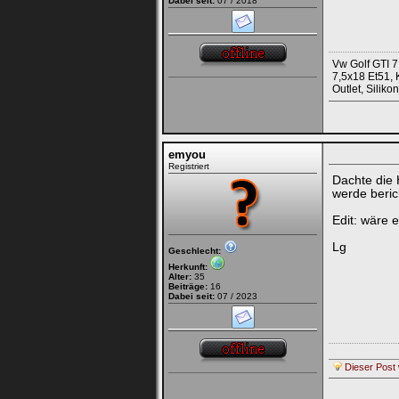
Dabei seit:
07 / 2018
Vw Golf GTI 7
7,5x18 Et51, 
Outlet, Sili
emyou
Registriert
Dachte die 
werde beric
Edit: wäre 
Lg
Geschlecht:
Herkunft:
Alter:
35
Beiträge:
16
Dabei seit:
07 / 2023
Dieser Post 