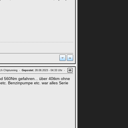
ach Chiptunning -
Gepostet:
28.08.2023 - 04:33 Uhr -
68
und 560Nm gefahren... über 40tkm ohne
etc. Benzinpumpe etc. war alles Serie