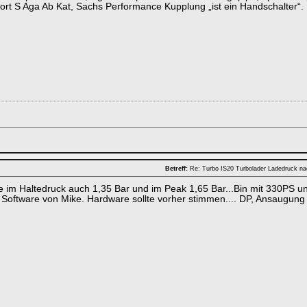
port S Aga Ab Kat, Sachs Performance Kupplung „ist ein Handschalter“.
Betreff:
Re: Turbo IS20 Turbolader Ladedruck n
e im Haltedruck auch 1,35 Bar und im Peak 1,65 Bar...Bin mit 330PS 
 Software von Mike. Hardware sollte vorher stimmen.... DP, Ansaugung 