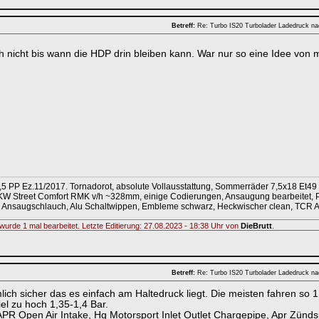
Betreff:
Re: Turbo IS20 Turbolader Ladedruck n
h nicht bis wann die HDP drin bleiben kann. War nur so eine Idee von 
,5 PP Ez.11/2017. Tornadorot, absolute Vollausstattung, Sommerräder 7,5x18 Et49
KW Street Comfort RMK v/h ~328mm, einige Codierungen, Ansaugung bearbeitet, Pip
kon Ansaugschlauch, Alu Schaltwippen, Embleme schwarz, Heckwischer clean, TCR
wurde 1 mal bearbeitet. Letzte Editierung: 27.08.2023 - 18:38 Uhr von
DieBrutt
.
Betreff:
Re: Turbo IS20 Turbolader Ladedruck n
mlich sicher das es einfach am Haltedruck liegt. Die meisten fahren so
iel zu hoch 1,35-1,4 Bar.
PR Open Air Intake, Hg Motorsport Inlet Outlet Chargepipe, Apr Zündsp