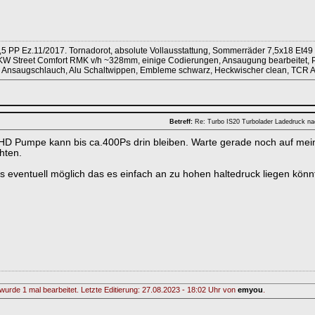
,5 PP Ez.11/2017. Tornadorot, absolute Vollausstattung, Sommerräder 7,5x18 Et49
KW Street Comfort RMK v/h ~328mm, einige Codierungen, Ansaugung bearbeitet, Pip
kon Ansaugschlauch, Alu Schaltwippen, Embleme schwarz, Heckwischer clean, TCR
Betreff:
Re: Turbo IS20 Turbolader Ladedruck n
HD Pumpe kann bis ca.400Ps drin bleiben. Warte gerade noch auf mein
hten.
es eventuell möglich das es einfach an zu hohen haltedruck liegen könn
wurde 1 mal bearbeitet. Letzte Editierung: 27.08.2023 - 18:02 Uhr von
emyou
.