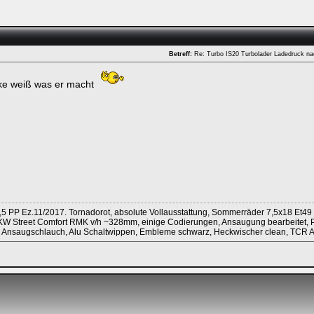
Betreff:
Re: Turbo IS20 Turbolader Ladedruck n
ike weiß was er macht
ken.
,5 PP Ez.11/2017. Tornadorot, absolute Vollausstattung, Sommerräder 7,5x18 Et49
KW Street Comfort RMK v/h ~328mm, einige Codierungen, Ansaugung bearbeitet, Pip
kon Ansaugschlauch, Alu Schaltwippen, Embleme schwarz, Heckwischer clean, TCR