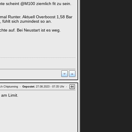
te scheint @M100 ziemlich fit zu sein.
mal Runter. Aktuell Overboost 1,58 Bar
 fühlt sich zumindest so an.
te auf. Bei Neustart ist es weg.
ach Chiptunning -
Gepostet:
27.08.2023 - 07:35 Uhr -
64
 am Limit.