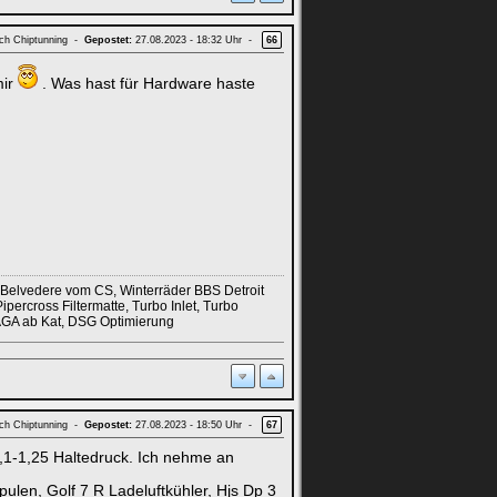
ach Chiptunning -
Gepostet:
27.08.2023 - 18:32 Uhr -
66
mir
. Was hast für Hardware haste
 Belvedere vom CS, Winterräder BBS Detroit
ercross Filtermatte, Turbo Inlet, Turbo
 AGA ab Kat, DSG Optimierung
ach Chiptunning -
Gepostet:
27.08.2023 - 18:50 Uhr -
67
 1,1-1,25 Haltedruck. Ich nehme an
ulen, Golf 7 R Ladeluftkühler, Hjs Dp 3