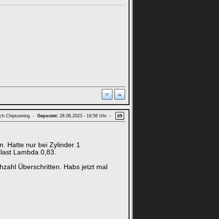
ach Chiptunning -
Gepostet:
28.08.2023 - 19:56 Uhr -
69
n. Hatte nur bei Zylinder 1
last Lambda 0,83.
ahl Überschritten. Habs jetzt mal