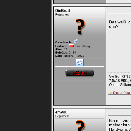
DieBrutt
Registriert
Das weiß ic
drin?
Geschlecht:
Herkunft:
Heidelberg
Alter:
47
Beiträge:
2424
Dabei seit:
07 / 2018
Vw Golf GTI 7
7,5x18 Et51, 
Outlet, Sili
Dieser Post 
emyou
Registriert
Bin mir zie
meiner ist v
Hardware: A