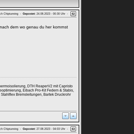
ach Chiptunning -
Gepostet:
24.08.2023 - 00:30 Uhr -
62
e nach dem wo genau du her kommst
Thermoisolierung, DTH ReaperV2 mit Capristo
ptimierung, Eibach Pro-Kit Federn & Stabis,
 Stahlflex Bremsleitungen, Bartek Druckrohr
ach Chiptunning -
Gepostet:
27.08.2023 - 04:03 Uhr -
63