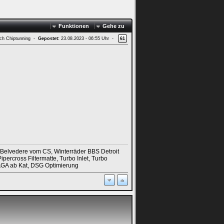
Funktionen
Gehe zu
ach Chiptunning -
Gepostet:
23.08.2023 - 06:55 Uhr -
61
 Belvedere vom CS, Winterräder BBS Detroit
ercross Filtermatte, Turbo Inlet, Turbo
 AGA ab Kat, DSG Optimierung