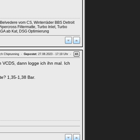
 Belvedere vom CS, Winterräder BBS Detroit
ercross Filtermatte, Turbo Inlet, Turbo
 AGA ab Kat, DSG Optimierung
ach Chiptunning -
Gepostet:
27.08.2023 - 17:19 Uhr -
65
 VCDS, dann logge ich ihn mal. Ich
te? 1,35-1,38 Bar.