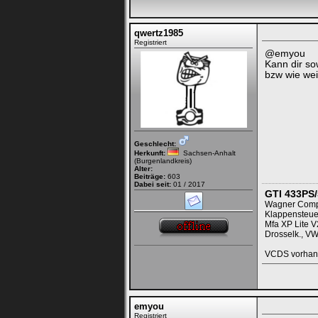
qwertz1985
Registriert
@emyou
Kann dir s
bzw wie wei
Geschlecht:
Herkunft:
Sachsen-Anhalt
(Burgenlandkreis)
Alter:
Beiträge:
603
Dabei seit:
01 / 2017
GTI 433PS
Wagner Compet
Klappensteue
Mfa XP Lite V
Drosselk., VW
VCDS vorhan
emyou
Registriert