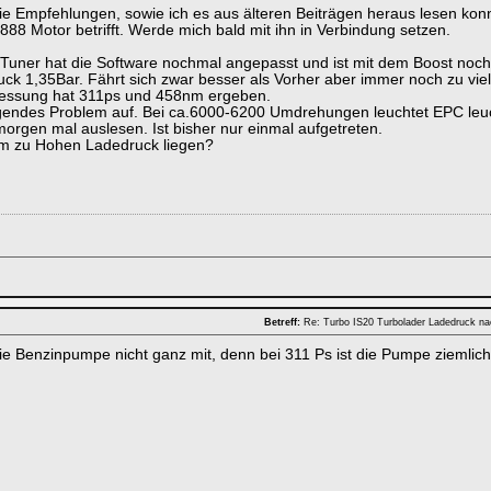
ie Empfehlungen, sowie ich es aus älteren Beiträgen heraus lesen konn
88 Motor betrifft. Werde mich bald mit ihn in Verbindung setzen.
 Tuner hat die Software nochmal angepasst und ist mit dem Boost noch
uck 1,35Bar. Fährt sich zwar besser als Vorher aber immer noch zu viel,
essung hat 311ps und 458nm ergeben.
olgendes Problem auf. Bei ca.6000-6200 Umdrehungen leuchtet EPC leuch
orgen mal auslesen. Ist bisher nur einmal aufgetreten.
m zu Hohen Ladedruck liegen?
Betreff:
Re: Turbo IS20 Turbolader Ladedruck n
die Benzinpumpe nicht ganz mit, denn bei 311 Ps ist die Pumpe ziemlich