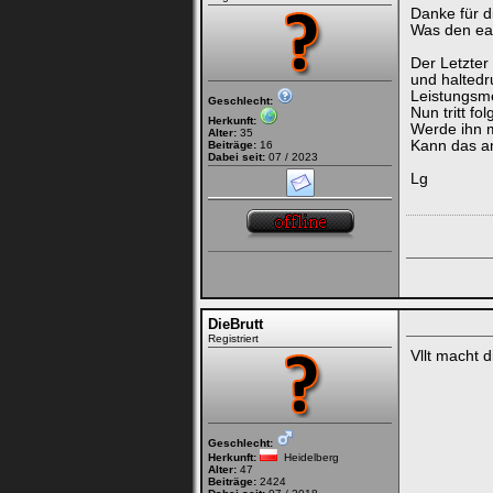
Danke für d
Was den ea8
Der Letzter
und haltedr
Leistungsm
Geschlecht:
Nun tritt f
Herkunft:
Werde ihn m
Alter:
35
Kann das a
Beiträge:
16
Dabei seit:
07 / 2023
Lg
DieBrutt
Registriert
Vllt macht 
Geschlecht:
Herkunft:
Heidelberg
Alter:
47
Beiträge:
2424