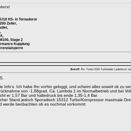
Marcel
J18 HS- in Tornadorot
00 Zeller,
utlet,
,
t,
M100, Stage 2
ormance Kupplung
erenzialsperre
Betreff:
Re: Turbo IS20 Turbolader Ladedruck n
S,
e Info‘s. Ich habe Ihn vorhin geloggt, und scheint alles soweit ok zu sei
ücknahme von -1,88grad. Ca. Lambda 1 im Normalbetrieb und bei Voll
ht er 1,57 Bar und haltedruck bis ende 1,35-1,4 Bar.
cher Stand jedoch Sporadisch 15312 Turbo/Kompressor maximale Drehz
nd werde beobachten ob es nochmal vorkommt.