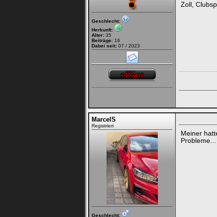
Zoll, Clubs
Geschlecht:
Herkunft:
Alter:
35
Beiträge:
16
Dabei seit:
07 / 2023
MarcelS
Registriert
Meiner hatt
Probleme...
Geschlecht: