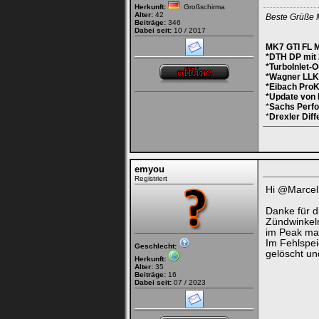
Herkunft:
Großschirma
Alter:
42
Beste Grüße 
Beiträge:
346
Dabei seit:
10 / 2017
MK7 GTI FL M
*DTH DP mit 2
*TurboInlet-O
*Wagner LLK
*Eibach ProKi
*Update von 
*
Sachs Perf
*
Drexler Diff
emyou
Registriert
Hi @Marcel
Danke für di
Zündwinkelr
im Peak mac
Im Fehlspei
Geschlecht:
gelöscht u
Herkunft:
Alter:
35
Beiträge:
16
Dabei seit:
07 / 2023