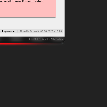
g erteilt, dieses Forum zu sehen.
•
Impressum
|
Aktuelle Ortszeit:
09.08.2026 - 16:23
CF3.0.3.2 Style by
AllaTurkaa