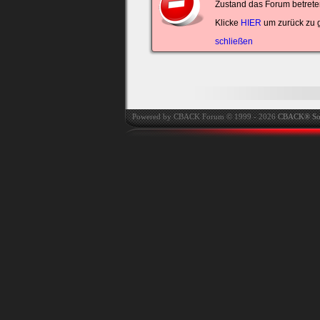
Zustand das Forum betreten
automatisch einloggen.
Klicke
HIER
um zurück zu 
Onlinestatus verstec
schließen
Powered by CBACK Forum © 1999 - 2026
CBACK® So
Ich habe mein Passwort
vergessen
|
Registrieren