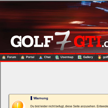
Forum
Portal
Chat
Usermap
Gallery
gol
Loginbox
Trage
bitte
in
die
nachfolgenden
Felder
Deinen
Warnung
Benutzernamen
und
Kennwort
Du bist leider nicht befugt, diese Seite anzusehen. Entwed