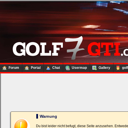
Forum
Portal
Chat
Usermap
Gallery
gol
Loginbox
Trage
bitte
in
die
nachfolgenden
Felder
Deinen
Warnung
Benutzernamen
und
Kennwort
Du bist leider nicht befugt, diese Seite anzusehen. Entwed