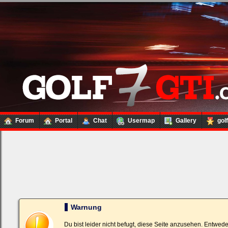
Forum
Portal
Chat
Usermap
Gallery
gol
Loginbox
Trage
bitte
in
die
nachfolgenden
Felder
Deinen
Warnung
Benutzernamen
und
Kennwort
Du bist leider nicht befugt, diese Seite anzusehen. Entwed