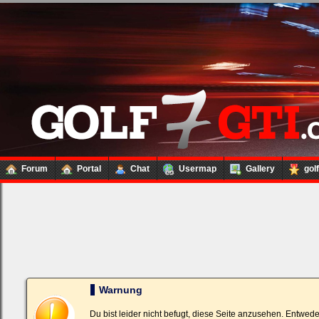
Forum
Portal
Chat
Usermap
Gallery
gol
Loginbox
Trage
bitte
in
die
nachfolgenden
Felder
Deinen
Warnung
Benutzernamen
und
Kennwort
Du bist leider nicht befugt, diese Seite anzusehen. Entwed