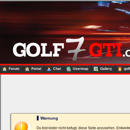
Forum
Portal
Chat
Usermap
Gallery
gol
Loginbox
Trage
bitte
in
die
nachfolgenden
Felder
Deinen
Warnung
Benutzernamen
und
Kennwort
Du bist leider nicht befugt, diese Seite anzusehen. Entwed