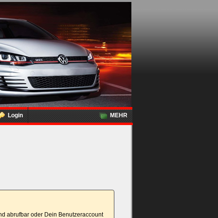
Login
MEHR
tand abrufbar oder Dein Benutzeraccount