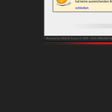
hat keine ausreichenden B
automatisch einloggen.
schließen
Onlinestatus verstec
Powered by CBACK Forum © 1999 - 2026
CBACK® So
Ich habe mein Passwort
vergessen
|
Registrieren