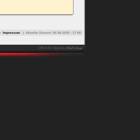
•
Impressum
|
Aktuelle Ortszeit:
06.08.2026 - 17:08
CF3.0.3.2 Style by
AllaTurkaa