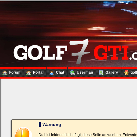
Forum
Portal
Chat
Usermap
Gallery
gol
Loginbox
Trage
bitte
in
die
nachfolgenden
Felder
Deinen
Warnung
Benutzernamen
und
Kennwort
Du bist leider nicht befugt, diese Seite anzusehen. Entwed