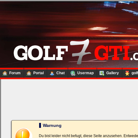
Forum
Portal
Chat
Usermap
Gallery
gol
Loginbox
Trage
bitte
in
die
nachfolgenden
Felder
Deinen
Warnung
Benutzernamen
und
Kennwort
Du bist leider nicht befugt, diese Seite anzusehen. Entwed