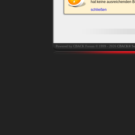
hat keine ausreichenden B
automatisch einloggen.
schließen
Onlinestatus verstec
Powered by CBACK Forum © 1999 - 2026
CBACK® So
Ich habe mein Passwort
vergessen
|
Registrieren