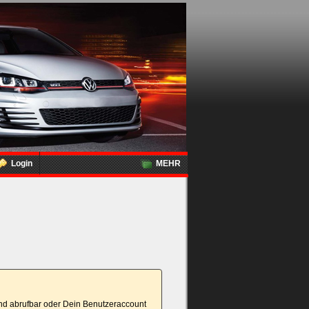
Login
MEHR
tand abrufbar oder Dein Benutzeraccount