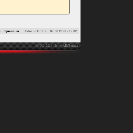
•
Impressum
|
Aktuelle Ortszeit:
07.08.2026 - 12:02
CF3.0.3.2 Style by
AllaTurkaa