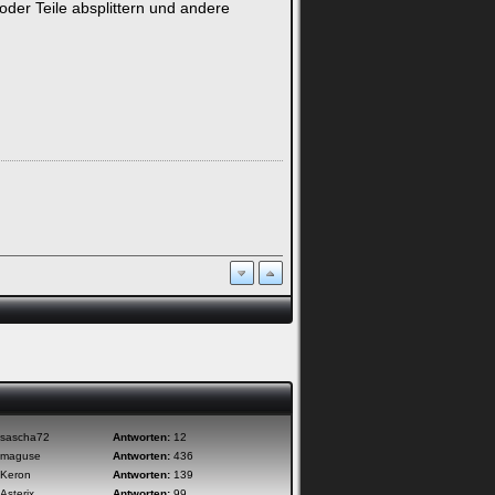
 oder Teile absplittern und andere
sascha72
Antworten:
12
maguse
Antworten:
436
Keron
Antworten:
139
Asterix
Antworten:
99