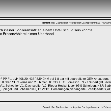
Betreff:
Re: Dachspoiler Heckspoiler Dachspoileransatz > Erfahr
ch kleiner Spoileransatz an einem Unfall schuld sein könnte...
e Erbsenzählerei nimmt Überhand...
F PP FL, LM440is20, 438PS/540NM bei 1.8 bar mit bearbeiteter OEM Ansaugung,
3.0 Grad Sturz vorne und 2.3 hinten, 8.5x19 ET45 Tomason TN 27 Superlight Silve
V.1, Schweller V.1, Dachspoiler V.2, Rieger Heckdiffusor, 95% Scheiben, H&R Stab
h, Spiegel und Scheibenkeil, 12 VCDS Codierungen, verlängerte Schaltpaddels, A
Betreff:
Re: Dachspoiler Heckspoiler Dachspoileransatz > Erfah