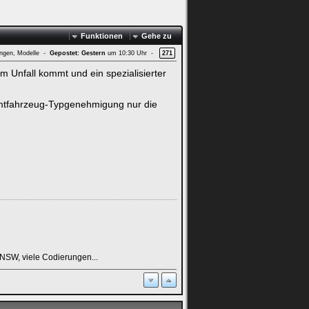
Funktionen
Gehe zu
ungen, Modelle -
Gepostet:
Gestern
um 10:30 Uhr -
271
em Unfall kommt und ein spezialisierter
amtfahrzeug-Typgenehmigung nur die
NSW, viele Codierungen...