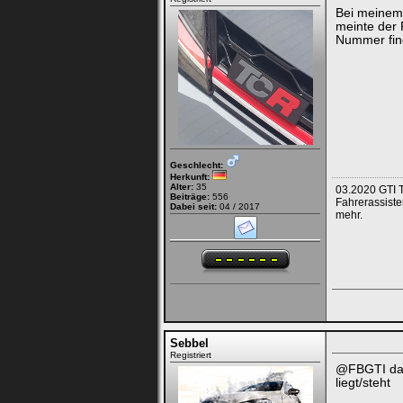
Bei meinem 
meinte der 
Nummer find
Geschlecht:
Herkunft:
Alter:
35
03.2020 GTI T
Beiträge:
556
Fahrerassiste
Dabei seit:
04 / 2017
mehr.
Sebbel
Registriert
@FBGTI dan
liegt/steht