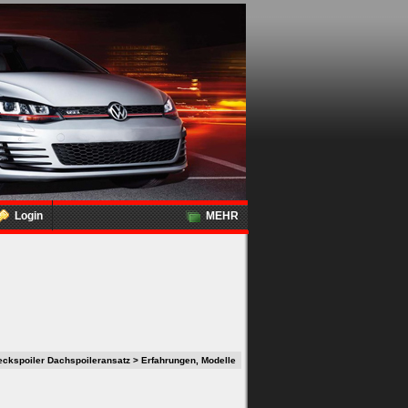
Login
MEHR
eckspoiler Dachspoileransatz > Erfahrungen, Modelle