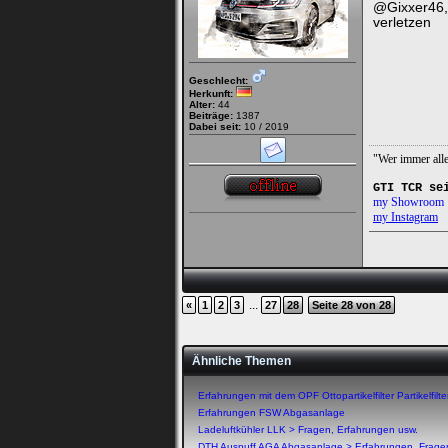
@Gixxer46, d
verletzen
Geschlecht:
Herkunft:
Alter:
44
Beiträge:
1387
Dabei seit:
10 / 2019
"Wer immer alle
GTI TCR se
my Showroom
my Instagram
...
«
1
2
3
27
28
Seite 28 von 28
Ähnliche Themen
Erfahrungen mit dem OPF Ottopartikelfilter Partikelfilte
Erfahrungen FSW Abgasanlage
Ladeluftkühler LLK > Fragen, Erfahrungen usw.
DTH Auspuff AGA Abgasanlage > Erfahrungen, Frage