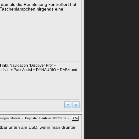
damals die Rennleitung kontrolliert hat,
em Taschenlämpchen nirgends eine
nkl. Navigation "Discover Pro" +
ektrisch + Park Assist + DYNAUDIO + DAB+ und
hrungen, Modelle -
Gepostet:
Heute
um 08:23 Uhr -
274
htbar unten am ESD, wenn man drunter