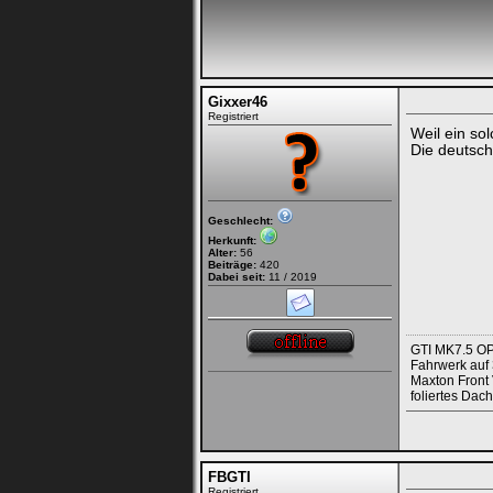
Gixxer46
Registriert
Weil ein sol
Die deutsch
Geschlecht:
Herkunft:
Alter:
56
Beiträge:
420
Dabei seit:
11 / 2019
GTI MK7.5 OP
Fahrwerk auf 
Maxton Front 
foliertes Dac
FBGTI
Registriert