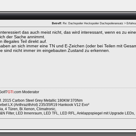
Betreff:
Re: Dachspoiler Heckspoiler Dachspoileransatz > Erfahr
interessiert das auch meist nicht, das wird interessant, wenn es zu ein
ich der Sache annimmt.
n illegales Teil direkt auf.
ken.
haben an sich immer eine TN und E-Zeichen (oder bei Teilen mit Ges
ie sind nicht immer im eingebauten Zustand zu erkennen.
Golf7
GTI
.com Moderator
. 2015 Carbon Steel Grey Metallic 180KW 370Nm
rbet LX (Anthrazith/rot) 235/35R19 Hankook V12 Evo²
a, 4 Türen, Bi Xenon, Climatronic,
K&N Filter, LED Innenraum, LED TFL, LED RFL, Anklappspiegel mit Upgrade LEDs, 