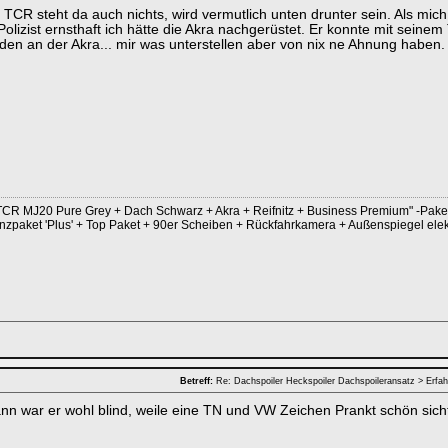
TCR steht da auch nichts, wird vermutlich unten drunter sein. Als mich 
Polizist ernsthaft ich hätte die Akra nachgerüstet. Er konnte mit sein
en an der Akra... mir was unterstellen aber von nix ne Ahnung haben.
CR MJ20 Pure Grey + Dach Schwarz + Akra + Reifnitz + Business Premium" -Paket i
nzpaket 'Plus' + Top Paket + 90er Scheiben + Rückfahrkamera + Außenspiegel el
Betreff:
Re: Dachspoiler Heckspoiler Dachspoileransatz > Erfa
n war er wohl blind, weile eine TN und VW Zeichen Prankt schön sic