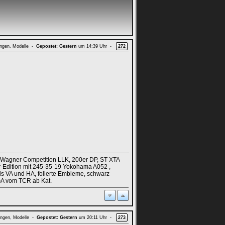
ungen, Modelle -
Gepostet:
Gestern
um 14:39 Uhr -
272
 Wagner Competition LLK, 200er DP, ST XTA
r-Edition mit 245-35-19 Yokohama A052 ,
is VA und HA, folierte Embleme, schwarz
GA vom TCR ab Kat.
rungen, Modelle -
Gepostet:
Gestern
um 20:11 Uhr -
273