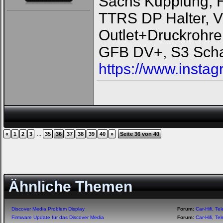
Sachs Kupplung, 
TTRS DP Halter, V
Outlet+Druckrohre
GFB DV+, S3 Scha
https://www.instag
...
«
1
2
3
35
36
37
38
39
40
»
Seite 36 von 40
Ähnliche Themen
Discover Media Problem Display
Forum:
Car-Hifi, T
Firmware Update für das Discover Media
Forum:
Car-Hifi, T