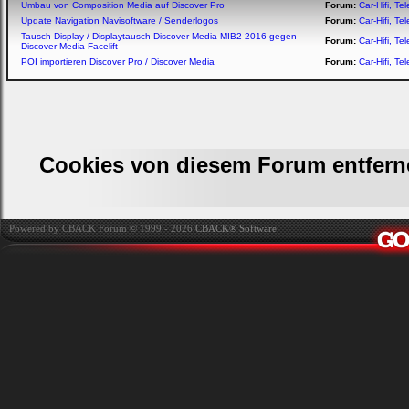
Umbau von Composition Media auf Discover Pro
Forum:
Car-Hifi, T
Update Navigation Navisoftware / Senderlogos
Forum:
Car-Hifi, T
Tausch Display / Displaytausch Discover Media MIB2 2016 gegen
Forum:
Car-Hifi, T
Discover Media Facelift
POI importieren Discover Pro / Discover Media
Forum:
Car-Hifi, T
Cookies von diesem Forum entfern
Powered by CBACK Forum © 1999 - 2026
CBACK® Software