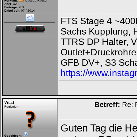
Herkunft:
Castrop-Rauxel
Alter:
42
Beiträge:
989
Dabei seit:
07 / 2014
FTS Stage 4 ~400
Sachs Kupplung, 
TTRS DP Halter, V
Outlet+Druckrohre
GFB DV+, S3 Scha
https://www.instag
Vita.t
Betreff:
Re: 
Registriert
Guten Tag die Her
Geschlecht: