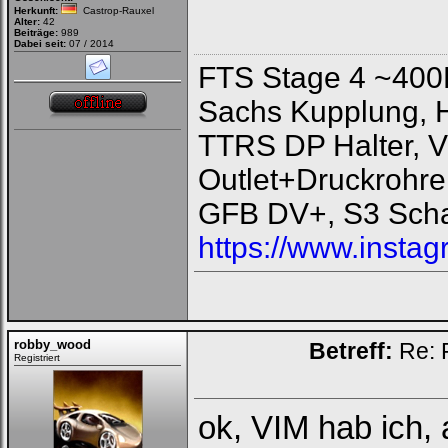
Herkunft:
Castrop-Rauxel
Alter:
42
Beiträge:
989
Dabei seit:
07 / 2014
FTS Stage 4 ~400
Sachs Kupplung, 
TTRS DP Halter, V
Outlet+Druckrohre
GFB DV+, S3 Scha
https://www.instag
robby_wood
Betreff:
Re: 
Registriert
ok, VIM hab ich, 