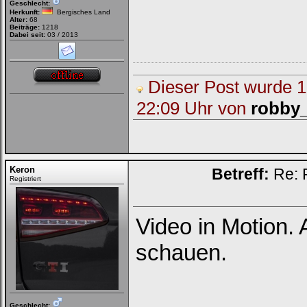
Geschlecht:
vergessen
|
Registrieren
Herkunft:
Bergisches Land
Alter:
68
Beiträge:
1218
Dabei seit:
03 / 2013
Dieser Post wurde 1 
22:09 Uhr von
robby
Keron
Betreff:
Re: 
Registriert
Video in Motion.
schauen.
Geschlecht: