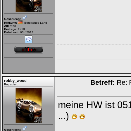
Geschlecht:
Herkunft:
Bergisches Land
Alter:
68
Beiträge:
1218
Dabei seit:
03 / 2013
robby_wood
Betreff:
Re: 
Registriert
meine HW ist 051
...)
Geschlecht: