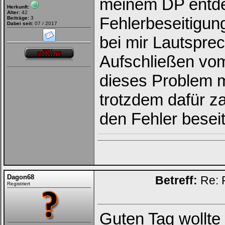
meinem DP entdec
Herkunft:
Alter:
42
Fehlerbeseitigun
Beiträge:
3
Dabei seit:
07 / 2017
bei mir Lautspre
Aufschließen vom
dieses Problem 
trotzdem dafür z
den Fehler beseit
Dagon68
Betreff:
Re: 
Registriert
Guten Tag wollte 