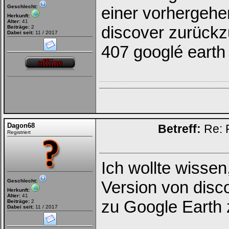
Geschlecht:
einer vorhergehe
Herkunft:
Alter:
41
discover zurückz
Beiträge:
2
Dabei seit:
11 / 2017
407 googlé earth
Dagon68
Betreff:
Re: 
Registriert
Ich wollte wissen,
Geschlecht:
Version von dis
Herkunft:
Alter:
41
zu Google Earth
Beiträge:
2
Dabei seit:
11 / 2017