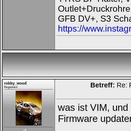
Benutzernamen
und
Outlet+Druckrohre
Kennwort
ein,
GFB DV+, S3 Scha
um
Dich
einzuloggen.
https://www.instag
Username:
Passwort:
Bei jedem Besuch
automatisch einloggen.
robby_wood
Betreff:
Re: 
Registriert
Onlinestatus verstecken.
was ist VIM, und 
Firmware updaten
Ich habe mein Passwort