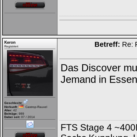
Keron
Betreff:
Re: 
Registriert
Das Discover mu
Jemand in Essen
Geschlecht:
Herkunft:
Castrop-Rauxel
Alter:
42
Beiträge:
989
Dabei seit:
07 / 2014
FTS Stage 4 ~400