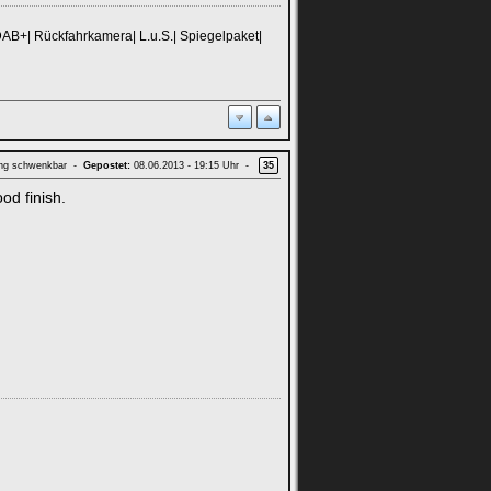
DAB+| Rückfahrkamera| L.u.S.| Spiegelpaket|
ung schwenkbar -
Gepostet:
08.06.2013 - 19:15 Uhr -
35
od finish.