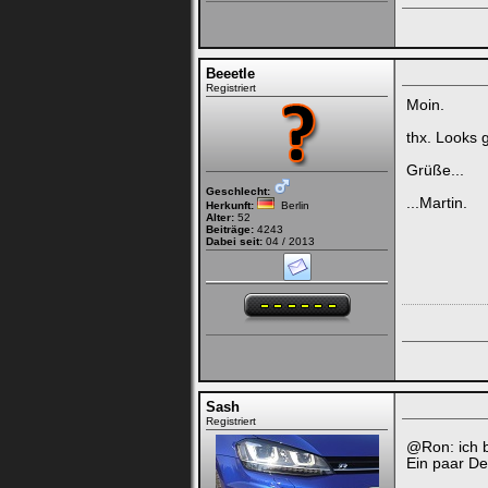
Beeetle
Registriert
Moin.
thx. Looks 
Grüße...
Geschlecht:
...Martin.
Herkunft:
Berlin
Alter:
52
Beiträge:
4243
Dabei seit:
04 / 2013
Sash
Registriert
@Ron: ich b
Ein paar De