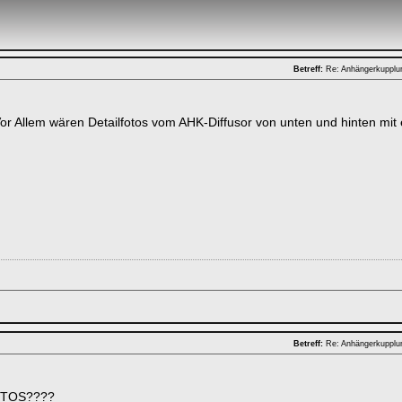
Betreff:
Re: Anhängerkuppl
! Vor Allem wären Detailfotos vom AHK-Diffusor von unten und hinten m
Betreff:
Re: Anhängerkuppl
TOS????