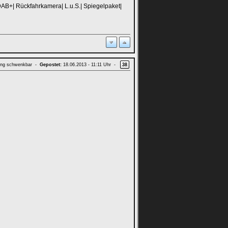
DAB+| Rückfahrkamera| L.u.S.| Spiegelpaket|
ung schwenkbar -
Gepostet:
18.06.2013 - 11:11 Uhr -
38