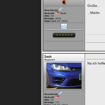
Grüße...
Geschlecht:
...Martin.
Herkunft:
Berlin
Alter:
52
Beiträge:
4243
Dabei seit:
04 / 2013
Sash
Registriert
Na ich hoff
Geschlecht:
Herkunft:
Alter:
41
Beiträge:
171
Dabei seit:
02 / 2013