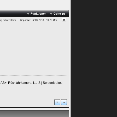
Funktionen
Gehe zu
ung schwenkbar -
Gepostet:
02.06.2013 - 10:28 Uhr -
31
DAB+| Rückfahrkamera| L.u.S.| Spiegelpaket|