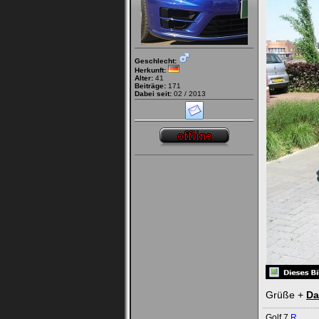
Geschlecht:
Herkunft:
Alter:
41
Beiträge:
171
Dabei seit:
02 / 2013
Grüße +
Da
Golf 7
R