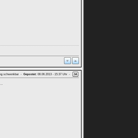
ung schwenkbar -
Gepostet:
08.06.2013 - 15:37 Uhr -
34
..