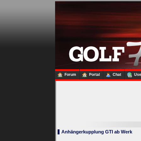
Forum
Portal
Chat
Us
Loginbox
Trage
bitte
in
die
nachfolgenden
Felder
Deinen
Benutzernamen
Anhängerkupplung GTI ab Werk
und
Kennwort