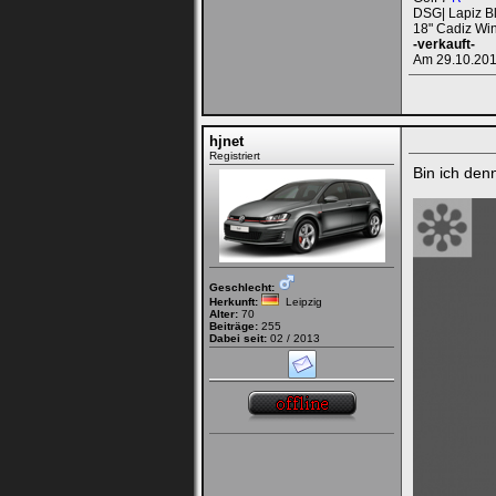
DSG| Lapiz Bl
18" Cadiz Win
-verkauft-
Am 29.10.2015
hjnet
Registriert
Bin ich den
Geschlecht:
Herkunft:
Leipzig
Alter:
70
Beiträge:
255
Dabei seit:
02 / 2013