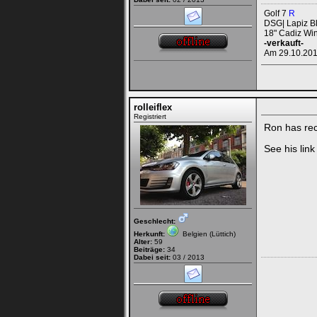
Golf 7
R
DSG| Lapiz Bl
18" Cadiz Win
-verkauft-
Am 29.10.2015
rolleiflex
Registriert
Ron has rec
See his lin
Geschlecht:
Herkunft:
Belgien (Lüttich)
Alter:
59
Beiträge:
34
Dabei seit:
03 / 2013