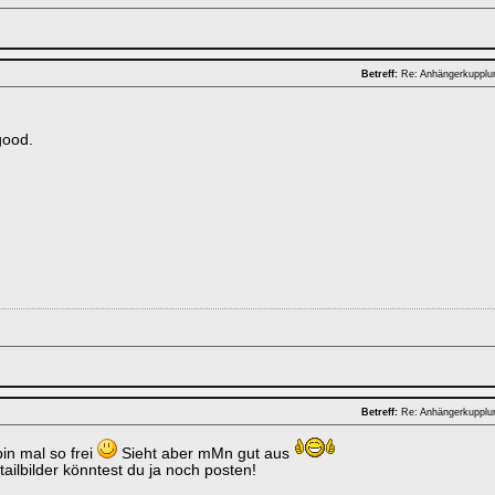
Betreff:
Re: Anhängerkuppl
good.
Betreff:
Re: Anhängerkuppl
in mal so frei
Sieht aber mMn gut aus
tailbilder könntest du ja noch posten!