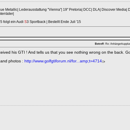
ue Metallic| Lederausstattung "Vienna"| 19" Pretoria| DCC| DLA| Discover Media| 
terräder|
 folgt ein Audi
S
3 Sportback | Bestellt Ende Juli '15
Betreff:
Re: Anhängerkuppl
eived his GTI ! And tells us that you see nothing wrong on the back. Go
k and photos :
http://www.golfgtiforum.nl/for...amp;t=4714