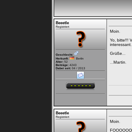
Beeetle
Registriert
Moin.
Yo, bitte!!
interessant.
Grüße...
Geschlecht:
Herkunft:
Berlin
Alter:
52
...Martin.
Beiträge:
4243
Dabei seit:
04 / 2013
Beeetle
Registriert
Moin.
FOOOOOO