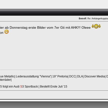
Betreff:
Re: Anhängerkuppl
ier ab Donnerstag erste Bilder vom 7er Gti mit AHK!!! Oleee
Ron
ken.
ue Metallic| Lederausstattung "Vienna"| 19" Pretoria| DCC| DLA| Discover Media| 
terräder|
 folgt ein Audi
S
3 Sportback | Bestellt Ende Juli '15